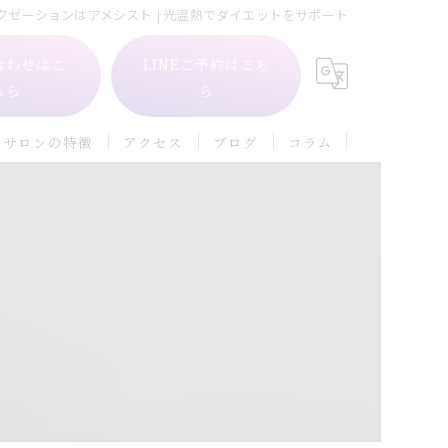
クゼーションはアメシスト | 光温熱でダイエットをサポート
合わせはこ
LINEご予約はこち
ちら
ら
当サロンの特徴
アクセス
ブログ
コラム
自律神経
フェイシャル
ダイエット
冷え
肩こり