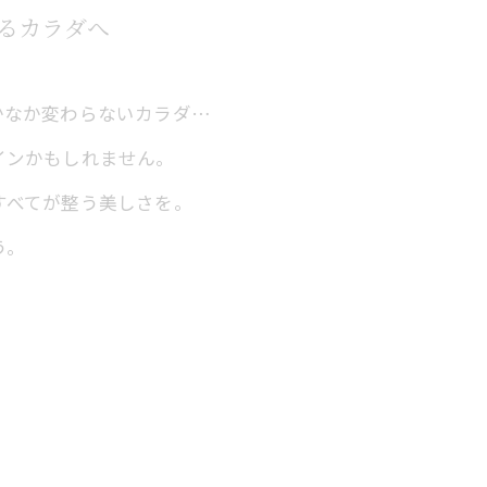
るカラダへ
かなか変わらないカラダ…
インかもしれません。
すべてが整う美しさを。
う。