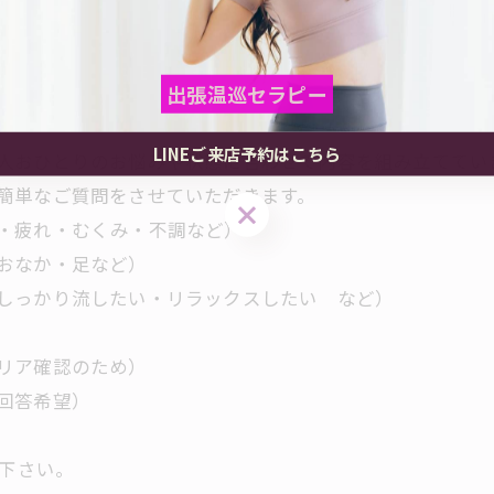
出張温巡セラピー
出張温巡セラピー
出張温巡セラピー
LINEご来店予約はこちら
人おひとりのお悩みや状態に合わせて内容を組み立ててい
簡単なご質問をさせていただきます。
LINEご来店予約はこちら
LINEご来店予約はこちら
・疲れ・むくみ・不調など）
おなか・足など）
しっかり流したい・リラックスしたい など）
リア確認のため）
回答希望）
絡下さい。