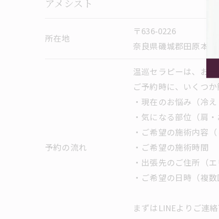
アメシスト
〒636-0226
所在地
奈良県磯城郡田原本町
温巡セラピーは、お一
ご予約時に、いくつか
・現在のお悩み（冷え
・気になる部位（肩・
・ご希望の施術内容（
予約の流れ
・ご希望の施術時間
・出張先のご住所（エ
・ご希望の日時（複数
まずはLINEよりご連