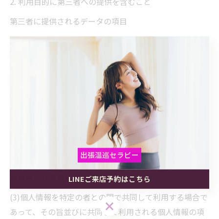
2. 利用目的に第三者への提供を含むこと
第三者に提供されるデータの項目
第三者への提供の手段または方法
本人の求めに応じて個人情報の第三者への提供を停止す
ること
・前項の定めにかかわらず、次に掲げる場合は第三者に
は該当しないものとします。
(1)当社が利用目的の達成に必要な範囲内において個人情
報の取扱いの全部または一部を委託する場合
出張温巡セラピー
(2)合併その他の事由による事業の承継に伴って個人情報
が提供される場合
LINEご来店予約はこちら
出張温巡セラピー
出張温巡セラピー
(3)個人情報を特定の者との間で共同して利用する場合で
LINEご来店予約はこちら
LINEご来店予約はこちら
あって、その旨並びに共同して利用される個人情報の項