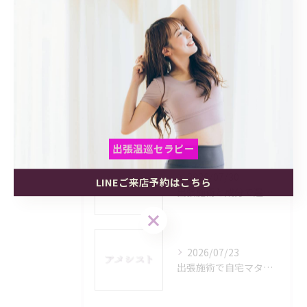
最近の投稿
Recent Posts
2026/08/06
出張施術をプライベート空間で受けるメリットと利用範囲を徹底解説
出張温巡セラピー
2026/07/30
LINEご来店予約はこちら
出張温巡セラピー
出張温巡セラピー
出張施術と成分で選ぶ奈良県磯城郡田原本町今里で安心できるリラクゼーション活用術
LINEご来店予約はこちら
LINEご来店予約はこちら
2026/07/23
出張施術で自宅マタニティケアを安心して受けるメリットと選び方ガイド