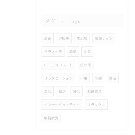
タグ
Tags
栄養
健康美
無添加
塩麹ナッツ
グラノーラ
腸活
効果
ローチョコレート
桜井市
リラクゼーション
不眠
小顔
美活
温活
脳活
妊活
基礎体温
インナービューティー
リラックス
眼精疲労