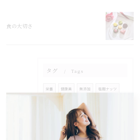
食の大切さ
タグ
Tags
栄養
健康美
無添加
塩麹ナッツ
グラノーラ
腸活
効果
ローチョコレート
桜井市
リラクゼーション
不眠
小顔
美活