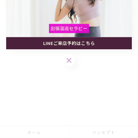
温活
脳活
妊活
基礎体温
インナービューティー
リラックス
出張温巡セラピー
眼精疲労
LINEご来店予約はこちら
出張温巡セラピー
出張温巡セラピー
LINEご来店予約はこちら
LINEご来店予約はこちら
ホーム
コンセプト