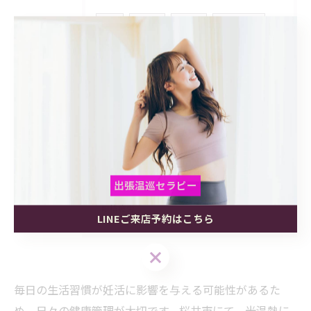
栄養
健康美
無添加
塩麹ナッツ
グラノーラ
腸活
効果
ローチョコレート
桜井市
リラクゼーション
不眠
小顔
美活
温活
脳活
妊活
基礎体温
インナービューティー
リラックス
出張温巡セラピー
眼精疲労
LINEご来店予約はこちら
出張温巡セラピー
出張温巡セラピー
LINEご来店予約はこちら
LINEご来店予約はこちら
毎日の生活習慣が妊活に影響を与える可能性があるた
め、日々の健康管理が大切です。桜井市にて、光温熱に