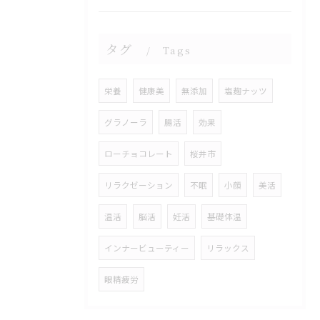
タグ
Tags
栄養
健康美
無添加
塩麹ナッツ
グラノーラ
腸活
効果
ローチョコレート
桜井市
リラクゼーション
不眠
小顔
美活
温活
脳活
妊活
基礎体温
インナービューティー
リラックス
眼精疲労