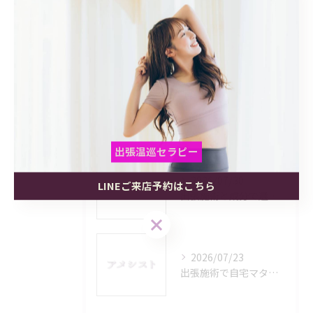
最近の投稿
Recent Posts
2026/08/06
出張施術をプライベート空間で受けるメリットと利用範囲を徹底解説
出張温巡セラピー
2026/07/30
LINEご来店予約はこちら
出張温巡セラピー
出張温巡セラピー
出張施術と成分で選ぶ奈良県磯城郡田原本町今里で安心できるリラクゼーション活用術
LINEご来店予約はこちら
LINEご来店予約はこちら
2026/07/23
出張施術で自宅マタニティケアを安心して受けるメリットと選び方ガイド