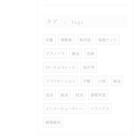
タグ
Tags
栄養
健康美
無添加
塩麹ナッツ
グラノーラ
腸活
効果
ローチョコレート
桜井市
リラクゼーション
不眠
小顔
美活
温活
脳活
妊活
基礎体温
インナービューティー
リラックス
眼精疲労