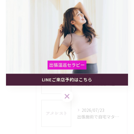
最近の投稿
Recent Posts
2026/08/06
出張施術をプライベート空間で受けるメリットと利用範囲を徹底解説
出張温巡セラピー
2026/07/30
LINEご来店予約はこちら
出張温巡セラピー
出張温巡セラピー
出張施術と成分で選ぶ奈良県磯城郡田原本町今里で安心できるリラクゼーション活用術
LINEご来店予約はこちら
LINEご来店予約はこちら
2026/07/23
出張施術で自宅マタニティケアを安心して受けるメリットと選び方ガイド