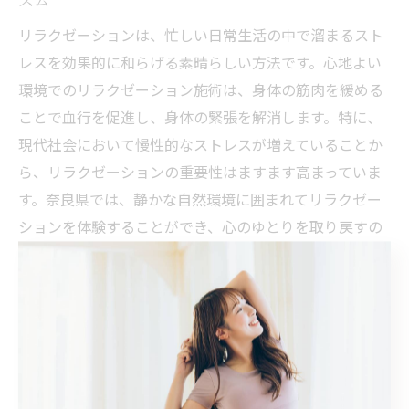
リラクゼーションは、忙しい日常生活の中で溜まるスト
レスを効果的に和らげる素晴らしい方法です。心地よい
環境でのリラクゼーション施術は、身体の筋肉を緩める
ことで血行を促進し、身体の緊張を解消します。特に、
現代社会において慢性的なストレスが増えていることか
ら、リラクゼーションの重要性はますます高まっていま
す。奈良県では、静かな自然環境に囲まれてリラクゼー
ションを体験することができ、心のゆとりを取り戻すの
に最適です。専門的な技術による施術は、心身をリフレ
ッシュさせ、内面的な安定感を与えてくれます。
奈良県で体験する癒しのリラクゼーション効果
奈良県でのリラクゼーション体験は、心と身体の癒しを
提供するものです。神秘的な古都の風景に包まれた環境