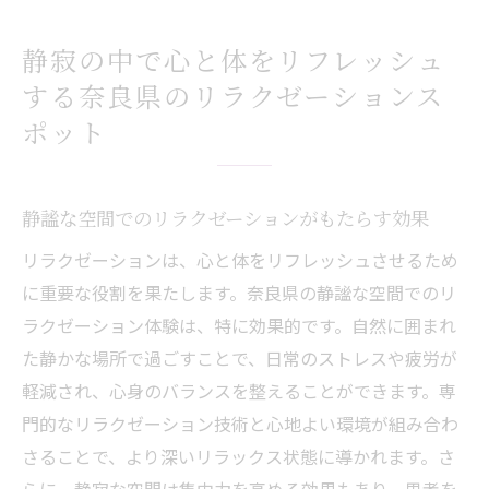
ョンのポイント
奈良県のリラクゼーション施設で体験する
静寂の中で心と体をリフレッシュ
癒しの秘密
する奈良県のリラクゼーションス
リラクゼーションの効果を最大限に引き出
ポット
す方法
心身をリラックスさせるための奈良県の魅
力
静謐な空間でのリラクゼーションがもたらす効果
リラクゼーションの秘密を体感する奈良県
リラクゼーションは、心と体をリフレッシュさせるため
の旅
に重要な役割を果たします。奈良県の静謐な空間でのリ
奈良県でのリラックス体験がもたらす充実
ラクゼーション体験は、特に効果的です。自然に囲まれ
感
た静かな場所で過ごすことで、日常のストレスや疲労が
軽減され、心身のバランスを整えることができます。専
奈良県で心から癒されるためのリラクゼーショ
門的なリラクゼーション技術と心地よい環境が組み合わ
ン術を探る
さることで、より深いリラックス状態に導かれます。さ
奈良県で心から癒されるためのリラクゼー