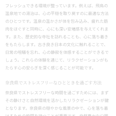
リラクゼーションが日常のストレスを和ら
フレッシュできる環境が整っています。例えば、飛鳥の
げるメカニズム
温泉地での湯治は、心の平穏を取り戻すのに最適な方法
奈良県で体験する癒しのリラクゼーション
のひとつです。温泉の温かさが体を包み込み、疲れた筋
効果
肉をほぐすと同時に、心にも深い安堵感を与えてくれま
心と体を解放する奈良県のリラクゼーショ
す。また、歴史的な寺社を訪れることも、心に落ち着き
ン方法
をもたらします。古き良き日本の文化に触れることで、
リラクゼーションで心のバランスを取り戻
日常の喧騒を忘れ、心の静寂を体感することができるで
す
しょう。これらの体験を通じて、リラクゼーションがも
日常の疲れを奈良県で解消するリラクゼー
たらす心の安らぎを深く感じることが可能です。
ション
奈良県でストレスフリーなひとときを過ごす方法
リラクゼーションが日常生活に与えるポジ
ティブな影響
奈良県でストレスフリーな時間を過ごすためには、まず
その静けさと自然環境を活かしたリラクゼーションが鍵
歴史と自然に包まれた奈良県でリラクゼーショ
となります。奈良県の穏やかな風景の中で、心を落ち着
ンを楽しむ秘訣
けるための時間を持つことが重要です。自然豊かな公園