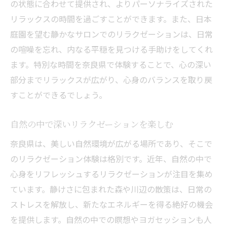
リラクゼーションを通じて得られる心身の
の状態に合わせて提供され、よりパーソナライズされた
調和
リラックスの時間を過ごすことができます。また、日本
庭園を望む静かなサロンでのリラクゼーションは、日常
奈良県で心身のバランスを整えるリラクゼ
の喧噪を忘れ、内なる平穏を見つける手助けをしてくれ
ーション
ます。特別な時間を奈良県で体験することで、心の深い
リラクゼーションで心と体を調和させる方
部分までリラックスが広がり、心身のバランスを取り戻
法
すことができるでしょう。
奈良県の自然環境がもたらす心身の調和
リラクゼーションが心身の健康に及ぼす影
自然の中で深いリラクゼーションを楽しむ
響
奈良県は、美しい自然環境が広がる場所であり、そこで
心身の調和を求める奈良県のリラクゼーシ
のリラクゼーション体験は格別です。近年、自然の中で
ョン体験
心身をリフレッシュするリラクゼーションが注目を集め
穏やかな空間で特別なリラクゼーションを体験
ています。静けさに包まれた森や川辺の散策は、日常の
する奈良県の魅力
ストレスを解放し、新たなエネルギーを得る絶好の機会
特別なリラクゼーションのための穏やかな
を提供します。自然の中での瞑想やヨガセッションも人