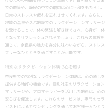
奈良県の歴史的背景に癒されるリラクゼー
での散策や、静寂の中での瞑想は心に平和をもたらし、
ション
日常のストレスや疲れを忘れさせてくれます。さらに、
自然と調和したリラクゼーションの楽しみ
地域の温泉やスパ施設でのリラクゼーションマッサージ
方
を受けることで、体の緊張も解きほぐされ、心身が一体
歴史的な風景の中で感じるリラクゼーショ
となってリフレッシュされるでしょう。これらの体験を
ンの魅力
通じて、奈良県の魅力を存分に味わいながら、ストレス
自然豊かな奈良県でのリラクゼーション体
フリーなひとときを過ごすことが可能です。
験
歴史と自然が融合したリラクゼーションの
特別なリラクゼーション体験で心を癒す
秘密
奈良県での特別なリラクゼーション体験は、心の癒しを
リラクゼーションを楽しむための奈良県の
提供する絶好の機会です。個別対応のリラクゼーション
魅力
マッサージや、アロマテラピーを活用した施術は、心の
リラクゼーションがもたらす心身の調和を奈良
安らぎを促進します。これらのサービスは、専門のセラ
県で実感する
ピストによるカウンセリングを通じてお客様一人ひとり