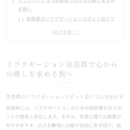
リラクゼーション奈良県で心からの癒しを求め
る旅へ
奈良県のリラクゼーションスポット巡りで
心を休める
リラクゼーションがもたらす心の安らぎを
体感
奈良県でストレスフリーなひとときを過ご
リラクゼーション奈良県で心から
す方法
の癒しを求める旅へ
特別なリラクゼーション体験で心を癒す
自然の中で深いリラクゼーションを楽しむ
奈良県の文化と歴史に触れるリラクゼーシ
奈良県のリラクゼーションスポット巡りで心を休める
ョンの旅
奈良県には、リラクゼーションのための自然豊かなスポ
静寂の中で心と体をリフレッシュする奈良県の
ットが数多く存在します。まずは、奈良公園での散策が
リラクゼーションスポット
おすすめです。広大な敷地には鹿が自由に歩き回り、自