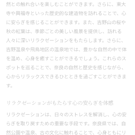
静謐な空間でのリラクゼーションがもたら
然との触れ合いを楽しむことができます。さらに、東大
す効果
寺や興福寺といった歴史的な建造物を訪れることで、心
奈良県内で見つける静寂なリラクゼーショ
に安らぎを感じることができます。また、吉野山の桜や
ンスポット
秋の紅葉は、季節ごとの美しい風景を提供し、訪れる
心身をリフレッシュするための静かな場所
人々に深いリラクゼーションをもたらします。さらに、
選び
吉野温泉や飛鳥地区の温泉地では、豊かな自然の中で体
を温め、心身を癒すことができるでしょう。これらのス
奈良の自然に溶け込むリラクゼーション体
ポットを巡ることで、奈良の自然と歴史を感じながら、
験
心からリラックスできるひとときを過ごすことができま
リラクゼーションのための静寂の場所を探
す。
す理由
心と体を静かに癒す奈良県のリラクゼーシ
リラクゼーションがもたらす心の安らぎを体感
ョン
リラクゼーションは、日々のストレスを解消し、心の安
奈良県でのリラクゼーション体験が日常のスト
らぎを取り戻すための重要な手段です。奈良県では、自
レスを解消する理由
然公園や温泉、古の文化に触れることで、心身ともにリ