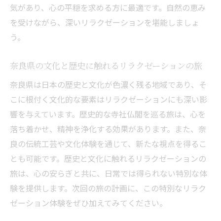
環境作り
気があり、心の平穏を求める方に最適です。自然の恵み
奈良県内で見つける癒しのリラクゼーショ
を受けながら、深いリラクゼーションを堪能しましょ
ン空間
う。
穏やかな空間がもたらすリラクゼーション
奈良県の文化と歴史に触れるリラクゼーションの旅
の効果
奈良県で心が穏やかになるリラクゼーショ
奈良県は日本の歴史と文化が色濃く残る地域であり、そ
ン体験
こに根付く文化的な要素はリラクゼーションにも深い影
リラクゼーションを深めるための穏やかな
響を与えています。歴史的な寺社仏閣を巡る旅は、心を
場所選び
落ち着かせ、精神を浄化する効果があります。また、奈
良の伝統工芸や文化体験を通じて、新たな視点を得るこ
穏やかな空間で心を解放するリラクゼーシ
とも可能です。歴史と文化に触れるリラクゼーションの
ョン
旅は、心の安らぎと共に、日常では得られない特別な体
奈良県で心身ともにリラックスできるリラクゼ
験を提供します。次回の旅の計画に、この特別なリラク
ーションの秘密
ゼーション体験をぜひ加えてみてください。
心身ともにリラックスできるリラクゼーシ