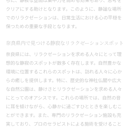
らに、静寂な空間は集中力を高める効果もあり、思考を
ション法
クリアにする助けとなります。このように、静謐な場所
癒しを求めるための奈良県のリラクゼーシ
でのリラクゼーションは、日常生活における心の平穏を
ョン術
保つための重要な手段となります。
リラクゼーションで心の平穏を得るための
アプローチ
奈良県内で見つける静寂なリラクゼーションスポット
奈良県で実践する心を癒すリラクゼーショ
奈良県には、リラクゼーションを求める人々にとって理
ンテクニック
想的な静寂のスポットが数多く存在します。自然豊かな
リラクゼーションの秘技で心を癒す奈良県
環境に位置するこれらのスポットは、訪れる人々に心か
の旅
らの癒しを提供します。特に、歴史的な神社仏閣や広大
心からの癒しを求めるリラクゼーションの
な自然公園は、静けさとリラクゼーションを求める人々
方法
にとってのオアシスです。これらの場所では、自然の音
に耳を傾けながら、心静かに過ごすひとときを楽しむこ
とができます。また、専門のリラクゼーション施設も充
実しており、プロのセラピストによる施術を受けること