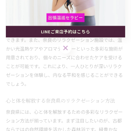
で受けるリラクゼーション施術は、日常の喧騒から離
れ、心身のバランスを取り戻す効果があります。特に、
出張温巡セラピー
歴史ある奈良の自然と文化を感じながらリラクゼーショ
ンを受けることで、深いリフレッシュ感を味わうことが
LINEご来店予約はこちら
出張温巡セラピー
出張温巡セラピー
できます。また、奈良のリラクゼーション施設では、温
LINEご来店予約はこちら
LINEご来店予約はこちら
かい光温熱ケアやアロマテラピーといった多彩な施術が
用意されており、個々のニーズに合わせたケアを受ける
ことが可能です。これにより、一人ひとりが深いリラク
ゼーションを体験し、内なる平和を感じることができる
でしょう。
心と体を解放する奈良県のリラクゼーション方法
奈良県には、心と体を解放するための多彩なリラクゼー
ション方法が揃っています。まず注目したいのが、古都
ならではの自然環境を活かした森林浴です。緑豊かな