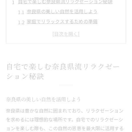
自宅で楽しむ奈良県流リラクゼーション秘訣
奈良県の美しい自然を活用しよう
家庭でリラックスするための準備
心を落ち着かせる奈良県の伝統的な方法
奈良の文化を取り入れたリラクゼーション
自然音を活用したリラクゼーションの効果
心の健康を高めるための奈良流テクニック
自宅で楽しむ奈良県流リラクゼー
奈良の自然を取り入れた家庭リラクゼーション
ション秘訣
術
奈良の森林浴を体験する方法
奈良県の美しい自然を活用しよう
自然の香りを活かしたリラクゼーション
家庭でのリラクゼーションに最適な植物
奈良県は豊かな自然に囲まれており、リラクゼーション
を求めるには理想的な場所です。自宅でのリラクゼーシ
リラクゼーションに役立つ奈良の香り
ョンを楽しむ際も、この自然の恩恵を最大限に活用する
自然の音を取り入れた癒しの空間作り