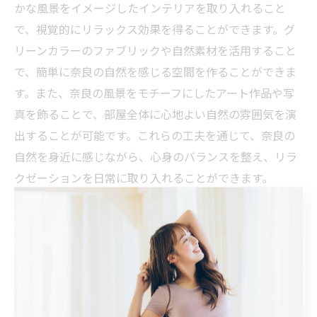
かな風景をイメージしたインテリアを取り入れること
で、視覚的にリラックス効果を得ることができます。グ
リーンカラーのファブリックや自然素材を活用すること
で、簡単に奈良の自然を感じる空間を作ることができま
す。また、奈良の風景をモチーフにしたアート作品や写
真を飾ることで、部屋全体に心地よい自然の雰囲気を演
出することが可能です。これらの工夫を通じて、奈良の
自然を身近に感じながら、心身のバランスを整え、リラ
クゼーションを日常に取り入れることができます。
家庭でできる奈良県風リラクゼー
ションの始め方