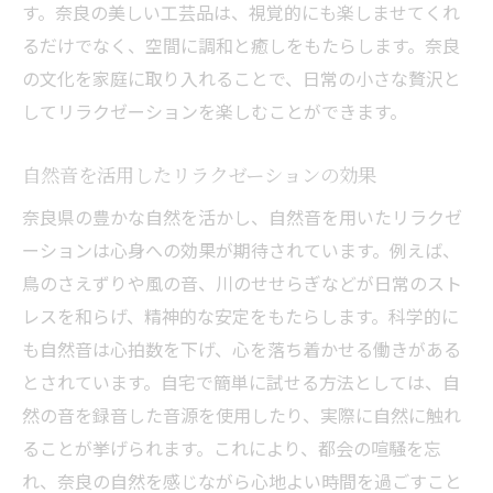
す。奈良の美しい工芸品は、視覚的にも楽しませてくれ
奈良県の植物を用いたリラックス方法
るだけでなく、空間に調和と癒しをもたらします。奈良
自然と調和するリラクゼーションの極意
の文化を家庭に取り入れることで、日常の小さな贅沢と
家庭でのひと時を特別にする奈良県のリラクゼ
してリラクゼーションを楽しむことができます。
ーション
奈良県の伝統を取り入れた特別リラクゼー
自然音を活用したリラクゼーションの効果
ション
奈良県の豊かな自然を活かし、自然音を用いたリラクゼ
家庭でのリラックスタイムを充実させるア
ーションは心身への効果が期待されています。例えば、
イデア
鳥のさえずりや風の音、川のせせらぎなどが日常のスト
奈良の文化を感じるリラクゼーションの工
レスを和らげ、精神的な安定をもたらします。科学的に
夫
も自然音は心拍数を下げ、心を落ち着かせる働きがある
心に残るひと時を作る奈良流リラクゼーシ
とされています。自宅で簡単に試せる方法としては、自
ョン
然の音を録音した音源を使用したり、実際に自然に触れ
ることが挙げられます。これにより、都会の喧騒を忘
奈良の自然を感じる特別な時間の過ごし方
れ、奈良の自然を感じながら心地よい時間を過ごすこと
家庭でのリラクゼーションを特別なものに