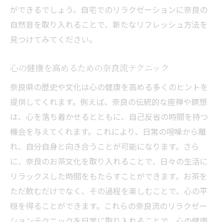
ができるでしょう。自宅でのリラクゼーションに奈良の
する方法
自然音を取り入れることで、新たなリフレッシュ方法を
心から落ち着く奈良風リラクゼーション家庭で
見つけてみてください。
の実践法
奈良風の落ち着きを家庭で実現する方法
心の健康を高めるための奈良流テクニック
身近なもので心を落ち着かせるリラクゼー
奈良県の歴史や文化は心の健康を高める多くのヒントを
ション
提供してくれます。例えば、奈良の伝統的な座禅や瞑想
奈良の伝統音楽を活用した心のリラックス
は、心を落ち着かせるとともに、自己反省の時間を持つ
家庭で簡単にできる奈良流メディテーショ
機会を与えてくれます。これにより、日常の喧噪から離
ン
れ、自分自身と向き合うことが可能になります。さら
奈良の風景を思い浮かべる心のリラクゼー
に、奈良のお茶文化を取り入れることで、日々の生活に
ション
リラックスした時間をもたらすことができます。お茶を
心の平穏を得るための奈良流アプローチ
ただ飲むだけでなく、その過程を楽しむことで、心の平
穏を得ることができます。これらの奈良流のリラクゼー
ションテクニックを日常に取り入れることで、心の健康