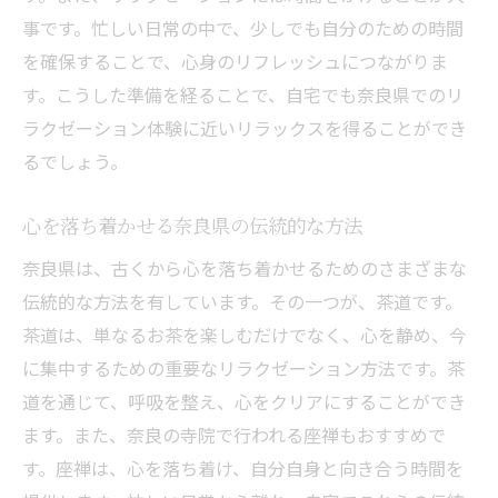
奈良の魅力を活かしたリラクゼーションで心身
事です。忙しい日常の中で、少しでも自分のための時間
リフレッシュ
を確保することで、心身のリフレッシュにつながりま
奈良の魅力を活かしたリラクゼーション法
す。こうした準備を経ることで、自宅でも奈良県でのリ
リラクゼーションに効く奈良の名所
ラクゼーション体験に近いリラックスを得ることができ
奈良のお茶を用いたリラクゼーション
るでしょう。
奈良の自然を感じるリラクゼーション体験
心を落ち着かせる奈良県の伝統的な方法
家庭でできる奈良の文化を取り入れたリラ
ックス法
奈良県は、古くから心を落ち着かせるためのさまざまな
奈良の季節を感じるリラクゼーションの楽
伝統的な方法を有しています。その一つが、茶道です。
しみ方
茶道は、単なるお茶を楽しむだけでなく、心を静め、今
特別な機材不要奈良県スタイルのリラックス法
に集中するための重要なリラクゼーション方法です。茶
道を通じて、呼吸を整え、心をクリアにすることができ
家庭で楽しめる奈良県流リラックス法
ます。また、奈良の寺院で行われる座禅もおすすめで
シンプルなリラクゼーションのためのテク
す。座禅は、心を落ち着け、自分自身と向き合う時間を
ニック