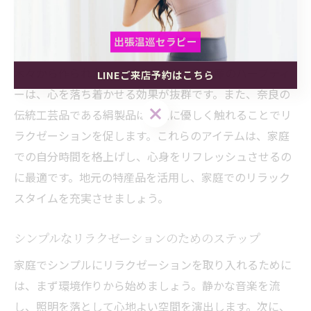
奈良県流のリラクゼーションアイテム紹介
奈良県には、自然の恵みを取り入れたリラクゼーション
出張温巡セラピー
アイテムが豊富にあります。例えば、香り豊かな奈良の
木々から作られたアロマオイルや、地元産のハーブティ
LINEご来店予約はこちら
出張温巡セラピー
出張温巡セラピー
ーは、心を落ち着かせる効果が抜群です。また、奈良の
LINEご来店予約はこちら
LINEご来店予約はこちら
伝統工芸品である絹製品は、肌に優しく触れることでリ
ラクゼーションを促します。これらのアイテムは、家庭
での自分時間を格上げし、心身をリフレッシュさせるの
に最適です。地元の特産品を活用し、家庭でのリラック
スタイムを充実させましょう。
シンプルなリラクゼーションのためのステップ
家庭でシンプルにリラクゼーションを取り入れるために
は、まず環境作りから始めましょう。静かな音楽を流
し、照明を落として心地よい空間を演出します。次に、