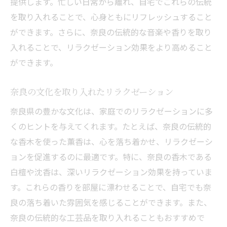
提供します。忙しい日常から離れ、自宅でこれらの伝統
機材なしでできる奈良のリラクゼーション
を取り入れることで、心身ともにリフレッシュすること
身近にあるものでリラックス効果を高める
ができます。さらに、奈良の伝統的な音楽や香りを取り
方法
入れることで、リラクゼーション効果をより高めること
奈良の伝統を感じるリラックス法
ができます。
毎日の生活に取り入れたい奈良流リラック
ス法
奈良の文化を取り入れたリラクゼーション
奈良県の自然と共に家庭でリラクゼーションを
奈良県の豊かな文化は、家庭でのリラクゼーションに多
極める
くのヒントを与えてくれます。たとえば、奈良の伝統的
家庭で楽しむ奈良の自然効果
な香木を使った薫香は、心を落ち着かせ、リラクゼーシ
自然のエネルギーを取り入れるリラックス
ョンを促進するのに最適です。特に、奈良の香木である
法
白檀や沈香は、深いリラクゼーション効果を持っていま
す。これらの香りを部屋に漂わせることで、自宅でも奈
奈良の自然音を取り入れたリラクゼーショ
良の落ち着いた雰囲気を感じることができます。また、
ン
奈良の伝統的な工芸品を取り入れることもおすすめで
家庭で簡単にできる自然リラクゼーション