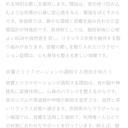
音響リラクゼーションで得られる心身の変
れる特別な癒しを提供します。理由は、音の持つ包み込
化とは
むような効果が心身に安心感を与え、緊張をほぐすから
です。奈良県では、静かな環境と音響を組み合わせた空
自宅でできるリラクゼーション音響の工夫
間設計が特長的です。具体例としては、施術前後に心地
リラクゼーション施設の音響設備が与える
よいBGMや自然音を流し、リラックス状態を維持する取
安心感
り組みがあります。音響の癒しを取り入れたリラクゼー
音響でリラクゼーション時間をさらに充実
ション空間は、心も身体も整える新しい体験です。
させる方法
チネイザンやリンパで広がる癒しの世界観
音響とリラクゼーションが調和する理由を知ろう
チネイザンがリラクゼーションにもたらす
音響とリラクゼーションが調和する理由は、音が脳や神
効果
経系に直接作用し、心身のバランスを整えるからです。
リンパマッサージとリラクゼーションの相
音のリズムや周波数が呼吸や脈拍を安定させ、自然と深
乗作用
いリラックス状態へ導きます。奈良県のリラクゼーショ
音響とチネイザンのリラクゼーション融合
ン施設では、音響を活用した施術で、利用者一人ひとり
体験
の状態に合わせたサポートを行っています。例えば、個