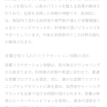
東生駒エリアのリラクゼーション最新トレ
トレスを和らげ、心身のバランスを整える効果が期待さ
ンド
れており、五感を活用した体験が特徴です。具体的に
リラクゼーションで感じる東生駒ならでは
は、施設内で流れる自然音や専門家が選んだ音響機器に
の魅力
よるヒーリングサウンドが、利用者の深いリラックスを
サポートしています。今後も奈良県内でこの分野の進化
音響リラクゼーションがもたらす心の変化と安
が期待されます。
らぎ
音響リラクゼーションが心に与える癒し効
音響を取り入れたリラクゼーション体験の流れ
果
音響リラクゼーション体験は、受付後のカウンセリング
リラクゼーションで感じる心の安らぎの理
から始まります。利用者の状態や希望に合わせて、最適
由
な音響プログラムを選定。次に、静かな空間でリクライ
音響で実感するリラクゼーションの感情変
ニングチェアやマットに身を委ね、自然音やヒーリング
化
サウンドを全身で浴びる時間が設けられます。音響は専
リラクゼーションによるメンタルケアの新
用スピーカーやヘッドフォンを使用し、身体の深部まで
常識