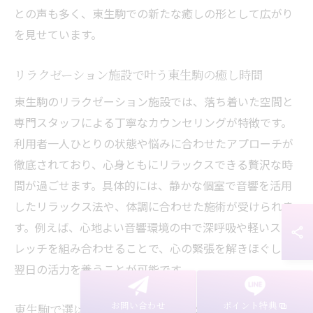
との声も多く、東生駒での新たな癒しの形として広がり
を見せています。
リラクゼーション施設で叶う東生駒の癒し時間
東生駒のリラクゼーション施設では、落ち着いた空間と
専門スタッフによる丁寧なカウンセリングが特徴です。
利用者一人ひとりの状態や悩みに合わせたアプローチが
徹底されており、心身ともにリラックスできる贅沢な時
間が過ごせます。具体的には、静かな個室で音響を活用
したリラックス法や、体調に合わせた施術が受けられま
す。例えば、心地よい音響環境の中で深呼吸や軽いスト
レッチを組み合わせることで、心の緊張を解きほぐし、
翌日の活力を養うことが可能です。
お問い合わせ
ポイント特典
東生駒で選ばれるリラクゼーション施術とは