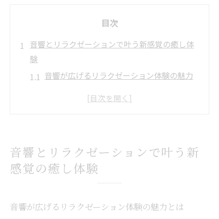
目次
音響とリラクゼーションで叶う新感覚の癒し体
験
音響が広げるリラクゼーション体験の魅力
とは
リラクゼーションで感じる新感覚の音響効
果
心地よい音が導く深いリラクゼーションの
音響とリラクゼーションで叶う新
秘密
感覚の癒し体験
五感に響くリラクゼーションの新しい可能
性
リラクゼーション空間で体験する音響の癒
音響が広げるリラクゼーション体験の魅力とは
し