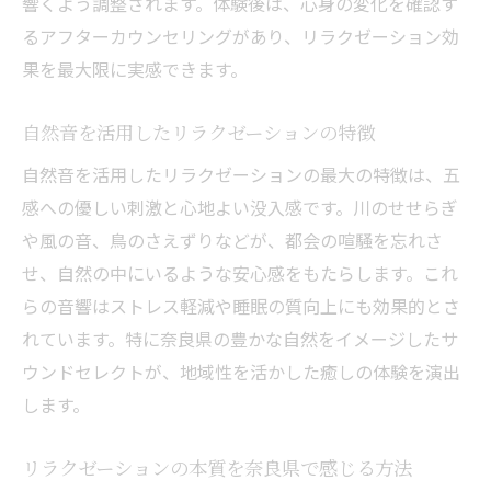
響くよう調整されます。体験後は、心身の変化を確認す
音響が導くリラクゼーションの心地よい余
るアフターカウンセリングがあり、リラクゼーション効
韻
果を最大限に実感できます。
リラクゼーションで心身の調和を実感する
瞬間
自然音を活用したリラクゼーションの特徴
自然音を活用したリラクゼーションの最大の特徴は、五
感への優しい刺激と心地よい没入感です。川のせせらぎ
や風の音、鳥のさえずりなどが、都会の喧騒を忘れさ
せ、自然の中にいるような安心感をもたらします。これ
らの音響はストレス軽減や睡眠の質向上にも効果的とさ
れています。特に奈良県の豊かな自然をイメージしたサ
ウンドセレクトが、地域性を活かした癒しの体験を演出
します。
リラクゼーションの本質を奈良県で感じる方法