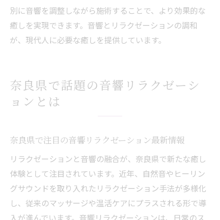
リラクゼーションで体感するリンパケアの
別に音響を調整しながら施術することで、より効果的な
魅力
癒しを実現できます。音響とリラクゼーションの調和
癒しを深めるリラクゼーションの施術選び
が、現代人に必要な癒しを提供しています。
リラクゼーションで広がるチネイザン体験
のコツ
奈良県で話題の音響リラクゼーシ
東生駒エリアで注目のリラクゼーション体験
ョンとは
東生駒でリラクゼーション体験が人気の理
由
リラクゼーション施設で叶う東生駒の癒し
奈良県で注目の音響リラクゼーション最新情報
時間
リラクゼーションと音響の融合が、奈良県で新たな癒し
東生駒で選ばれるリラクゼーション施術と
体験として注目されています。近年、自然音やヒーリン
は
グサウンドを取り入れたリラクゼーション手法が多様化
音響で進化する東生駒のリラクゼーション
し、従来のマッサージや温活ケアにプラスされる形で導
空間
入が進んでいます。音響リラクゼーションは、日常のス