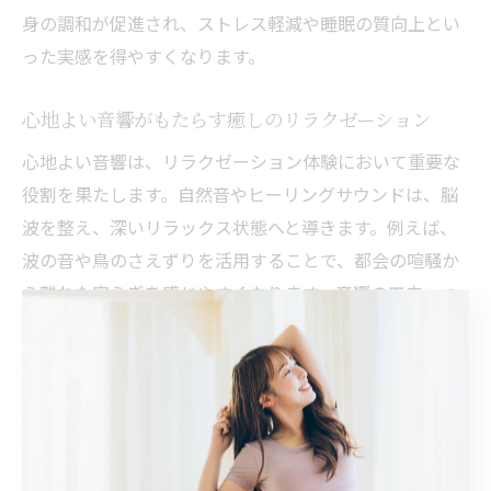
身の調和が促進され、ストレス軽減や睡眠の質向上とい
った実感を得やすくなります。
心地よい音響がもたらす癒しのリラクゼーション
心地よい音響は、リラクゼーション体験において重要な
役割を果たします。自然音やヒーリングサウンドは、脳
波を整え、深いリラックス状態へと導きます。例えば、
波の音や鳥のさえずりを活用することで、都会の喧騒か
ら離れた安らぎを感じやすくなります。音響の工夫一つ
で、癒しの効果が大きく変わるため、積極的に取り入れ
ることをおすすめします。
五感を活用したリラクゼーションのおすすめポイント
五感を活用したリラクゼーションの具体的なポイント