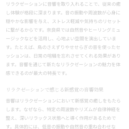
リラクゼーションに音響を取り入れることで、従来の癒
音響とリラクゼーションが調和する理由を
し体験が格段に深まります。音の振動や周波数が心身に
知ろう
穏やかな影響を与え、ストレス軽減や気持ちのリセット
奈良県で話題の音響リラクゼーションとは
に繋がるからです。奈良県では自然音やヒーリングミュ
奈良県で注目の音響リラクゼーション最新
ージックなどを活用し、心地よい空間を演出していま
情報
す。たとえば、鳥のさえずりやせせらぎの音を使ったセ
音響を取り入れたリラクゼーション体験の
ッションは、日常の喧騒を忘れさせてくれる効果があり
流れ
ます。音響を通じて新たなリラクゼーションの魅力を体
自然音を活用したリラクゼーションの特徴
感できるのが最大の特長です。
リラクゼーションの本質を奈良県で感じる
リラクゼーションで感じる新感覚の音響効果
方法
音響はリラクゼーションにおいて新感覚の癒しをもたら
音響とリラクゼーションが奈良県で選ばれ
します。なぜなら、特定の周波数やリズムが自律神経を
る理由
整え、深いリラックス状態へと導く作用があるためで
リラクゼーション施設で話題の音響活用事
す。具体的には、低音の振動や自然音の重ね合わせな
例