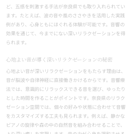
ど、五感を刺激する手法が奈良県でも取り入れられてい
五感に響くリラクゼーション時間の魅力を探る
ます。たとえば、波の音や風のささやきを活用した実践
五感を満たすリラクゼーション体験の流儀
例があり、心身ともにほぐれる体験が可能です。音響の
音響と香りで高まるリラクゼーションの満
効果を通じて、今までにない深いリラクゼーションを得
足度
られます。
リラクゼーションで体感する五感刺激の効
果
心地よい音が導く深いリラクゼーションの秘密
心地よい音響がもたらす癒しのリラクゼー
心地よい音が深いリラクゼーションをもたらす理由は、
ション
音が脳波や自律神経に直接働きかけるからです。音響療
五感を活用したリラクゼーションのおすす
法では、意識的にリラックスできる音を選び、ゆったり
めポイント
とした時間を作ることがポイントです。奈良県のリラク
リラクゼーション空間で味わう音響の深い
ゼーション空間では、個々の好みや状態に合わせて音響
安らぎ
をカスタマイズする工夫も見られます。例えば、静かな
ピアノの旋律や森の中の自然音を組み合わせることで、
波の音が導く深いリラックス効果を体験しよう
より深い癒しを実現します。音の力が心身を調和させる