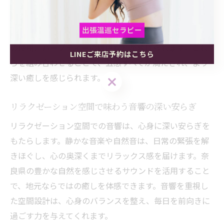
は、音響・香り・照明・肌触り・味覚のバランスです。
具体的には、ヒーリングミュージックの再生、アロマデ
出張温巡セラピー
ィフューザーの設置、落ち着いた照明、肌に優しい素材
の使用、ハーブティーの提供などが挙げられます。これ
LINEご来店予約はこちら
出張温巡セラピー
出張温巡セラピー
らを組み合わせることで、五感すべてが満たされ、より
深い癒しを感じられます。
LINEご来店予約はこちら
LINEご来店予約はこちら
リラクゼーション空間で味わう音響の深い安らぎ
リラクゼーション空間での音響は、心身に深い安らぎを
もたらします。静かな音楽や自然音は、日常の緊張を解
きほぐし、心の奥深くまでリラックス感を届けます。奈
良県の豊かな自然を感じさせるサウンドを活用すること
で、地元ならではの癒しを体感できます。音響を重視し
た空間設計は、心身のバランスを整え、毎日を前向きに
過ごす力を与えてくれます。