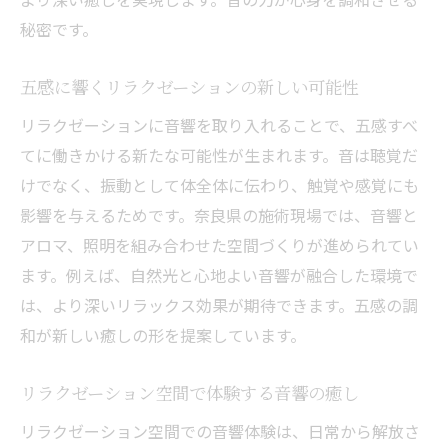
波の音が創るリラクゼーションの新世界
秘密です。
リラクゼーションと波の音の心地よい調和
波の音響で体験する深いリラクゼーション
五感に響くリラクゼーションの新しい可能性
効果
リラクゼーションに音響を取り入れることで、五感すべ
自然音を使ったリラクゼーションの魅力解
てに働きかける新たな可能性が生まれます。音は聴覚だ
説
けでなく、振動として体全体に伝わり、触覚や感覚にも
リラクゼーションで波の音を活用する方法
影響を与えるためです。奈良県の施術現場では、音響と
波の音によるリラクゼーション時間の過ご
アロマ、照明を組み合わせた空間づくりが進められてい
し方
ます。例えば、自然光と心地よい音響が融合した環境で
リラクゼーションで心身を整える音響活用術
は、より深いリラックス効果が期待できます。五感の調
音響を使ったリラクゼーションの効果的な
和が新しい癒しの形を提案しています。
取り入れ方
リラクゼーション空間で体験する音響の癒し
リラクゼーションで心身を癒す音響選びの
コツ
リラクゼーション空間での音響体験は、日常から解放さ