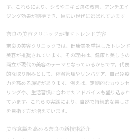
美容皮膚科求人から見る奈良の最新動向
す。これらにより、シミやニキビ跡の改善、アンチエイ
奈良の美容皮膚科で人気の治療メニュー
ジング効果が期待でき、幅広い世代に選ばれています。
ニキビ跡改善に強い奈良の美容皮膚科情報
奈良の美容クリニックが推すトレンド美容
美容皮膚科選びで重視したい奈良のポイン
ト
奈良の美容クリニックでは、健康美を重視したトレンド
シミやニキビ跡改善に効く美容法を紹介
美容が推奨されています。その理由は、健康と美しさの
両立が現代の美容のテーマとなっているからです。代表
奈良の美容皮膚科で人気のシミ治療法
的な取り組みとして、体温管理やリンパケア、自己免疫
美容皮膚科が実践するニキビ跡改善対策
力を高める施術があります。例えば、定期的なカウンセ
美容のプロが勧める最新美肌ケアとは
リングや、生活習慣に合わせたアドバイスも盛り込まれ
奈良で選ぶべきシミ取り美容のポイント
ています。これらの実践により、自然で持続的な美しさ
名医が多い奈良の美容皮膚科事情を解説
を目指す方が増えています。
美容意識アップするニキビ跡ケア法
美容意識を高める奈良の新技術紹介
奈良で受けられる最先端の美容体験