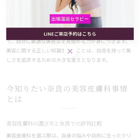
カウンセリングサービスが充実しています。専門家によ
るスキンケア指導や、最新美容機器の体験説明会などが
出張温巡セラピー
開催され、具体的な悩みや疑問に直接答えてもらえる機
会が増えています。こうしたサービスを活用すること
LINEご来店予約はこちら
出張温巡セラピー
出張温巡セラピー
で、自分に最適な美容法を見極める力が身につきます。
LINEご来店予約はこちら
LINEご来店予約はこちら
美容に関する正しい知識を得ることは、自信を持って美
しさを追求するための大きな支えとなります。
今知りたい奈良の美容皮膚科事情
とは
美容皮膚科の選び方と奈良での評判比較
美容皮膚科を選ぶ際は、自身の悩みや目的に合ったクリ