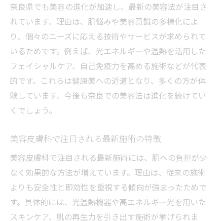
奈良県でも美容の進化が加速し、最新の美容法が注目さ
美容皮膚科選びで失敗しない奈良のコツ
れています。理由は、肌悩みや美容意識の多様化によ
シミ取りに強い奈良の美容情報を発信
り、個々のニーズに応える技術やサービスが求められて
奈良のおすすめ美容クリニック最新事情
いるためです。例えば、光エネルギーや温熱を活用した
美容を極めたいなら注目の奈良県最新情報
フェイシャルケア、自己免疫力を高める施術などが代表
美容皮膚科の最新機器が奈良で体験可能に
的です。これらは健康美への近道となり、多くの方が体
奈良で選ばれる美容クリニックの特徴とは
験しています。今後も奈良での美容法は進化を続けてい
最新美容トレンドを奈良で手軽に試す方法
くでしょう。
美肌を目指す奈良女性向け美容情報
美容皮膚科で注目される最新施術の特徴
口コミで評価高い奈良の美容皮膚科事情
美容皮膚科で注目される最新施術には、肌への負担が少
美容知識を深める奈良の注目サービス
なく効果的な方法が増えています。理由は、従来の施術
今知りたい奈良の美容皮膚科事情とは
よりも安全性と即効性を重視する傾向が強まったためで
美容皮膚科の選び方と奈良での評判比較
す。具体的には、光温熱機器や高エネルギー光を用いた
奈良で信頼される美容皮膚科の特徴を解説
スキンケア、肌の再生力を引き出す施術が挙げられま