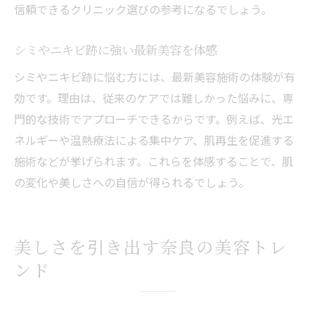
信頼できるクリニック選びの参考になるでしょう。
この一記事で奈良の美容最新事情がまるわかり
奈良で話題の美容皮膚科をまとめて紹介
シミやニキビ跡に強い最新美容を体感
美容の最新トレンドを奈良で押さえる方法
シミやニキビ跡に悩む方には、最新美容施術の体験が有
奈良女性に人気の美容法を徹底リサーチ
効です。理由は、従来のケアでは難しかった悩みに、専
美容皮膚科のおすすめポイントを奈良目線
門的な技術でアプローチできるからです。例えば、光エ
で解説
ネルギーや温熱療法による集中ケア、肌再生を促進する
美肌を叶える奈良の美容最新情報を網羅
施術などが挙げられます。これらを体感することで、肌
奈良の美容事情を知って自分磨きを実現
の変化や美しさへの自信が得られるでしょう。
美しさを引き出す奈良の美容トレ
ンド