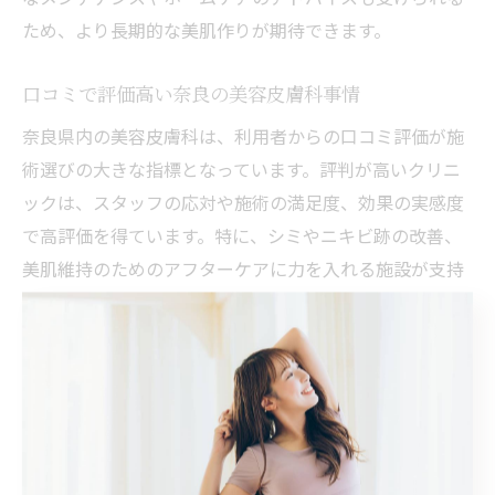
ため、より長期的な美肌作りが期待できます。
口コミで評価高い奈良の美容皮膚科事情
奈良県内の美容皮膚科は、利用者からの口コミ評価が施
術選びの大きな指標となっています。評判が高いクリニ
ックは、スタッフの応対や施術の満足度、効果の実感度
で高評価を得ています。特に、シミやニキビ跡の改善、
美肌維持のためのアフターケアに力を入れる施設が支持
されています。口コミ情報は、実際の利用体験に基づい
ているため、クリニックの雰囲気やサービスの質を知る
上で非常に参考になります。
美容知識を深める奈良の注目サービス
奈良県では、美容に関する知識を深められるセミナーや