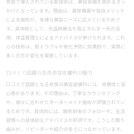
美容皮膚科の最先端施術が奈良で受けられ
奈良で導入されている新技術は、美容意識を高めるきっ
る理由
かけとなっています。理由は、最新機器や独自メソッド
奈良で話題の美容クリニック体験談を紹介
による施術が、多様な美容ニーズに応えているためで
す。具体例として、光温熱療法や高エネルギー光の活
美容意識が高まる奈良の新施術を体感
用、体温管理士によるアドバイスが挙げられます。これ
美肌を叶える奈良の美容体験が人気
らの技術は、肌トラブルや老化予防に効果的で、実際に
美容皮膚科で注目の最新サービスまとめ
多くの方が変化を実感しています。
奈良の美容体験で得られる変化と効果
美容意識が高まる奈良の注目ポイント
口コミで話題の奈良美容皮膚科の魅力
美容皮膚科で叶う奈良女性の美意識向上
口コミで話題となる奈良の美容皮膚科には、信頼性と安
奈良で美容志向が高い人の選び方のコツ
心感があります。その理由は、丁寧なカウンセリング
注目の美容クリニック求人情報もチェック
や、個々に合わせたオーダーメイド施術が評価されてい
美容皮膚科の進化が奈良で広がる理由
るためです。具体的には、施術前後のフォローや、生活
習慣への具体的なアドバイスが好評です。こうした取り
奈良の美容最新情報を押さえて賢く選択
組みが、リピーターや紹介の多さにつながっています。
美しさを持続させる奈良の美容ポイント