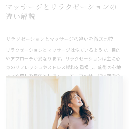
マッサージとリラクゼーションの
違い解説
リラクゼーションとマッサージの違いを徹底比較
リラクゼーションとマッサージは似ているようで、目的
やアプローチが異なります。リラクゼーションは主に心
身のリフレッシュやストレス緩和を重視し、施術の心地
よさや癒しを目的とします。一方、マッサージは筋肉の
こりや疲労回復など身体への直接的なアプローチが特徴
です。例えば、リラクゼーションでは会話やアロマの香
りで精神的な安らぎを重視し、マッサージでは手技を使
って筋肉に働きかける施術が行われます。この違いを理
解することで、自分に合ったサービス選びが可能となり
ます。