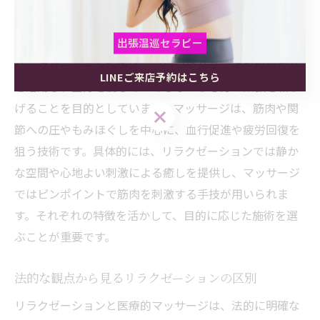
リラクゼーション施術内容とマッサージの特徴
出張温巡セラピー
リラクゼーション施術は、アロマや音楽、温熱機器など
LINEご来店予約はこちら
出張温巡セラピー
出張温巡セラピー
を活用し、全身を優しくほぐしながら心身の緊張を和ら
げることを目的としています。マッサージは、筋肉や関
LINEご来店予約はこちら
LINEご来店予約はこちら
節への圧やもみほぐしを中心に、血行促進や疲労回復を
狙う技術です。具体的には、リラクゼーションでは静か
な空間や心地よい刺激による癒しを提供し、マッサージ
ではピンポイントで筋肉を刺激する手技が用いられま
す。それぞれの特徴を活かして、目的に応じた施術を選
ぶことが重要です。
法的な観点から見るリラクゼーションの区別
リラクゼーションと医療的マッサージは、法的に明確な