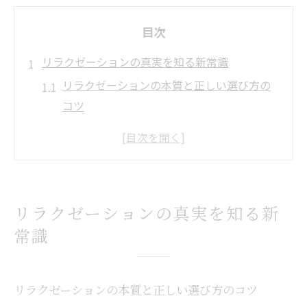
目次
リラクゼーションの真実を知る新常識
リラクゼーションの本質と正しい選び方の
コツ
リラクゼーションの真実を見極める判断基
準
安心できるリラクゼーションの特徴を解説
リラクゼーションで誤解されやすいポイン
リラクゼーションの真実を知る新
ト
常識
リラクゼーションの信頼性を高める要素と
は
心身の癒しに役立つリラクゼーション効果
リラクゼーションの本質と正しい選び方のコツ