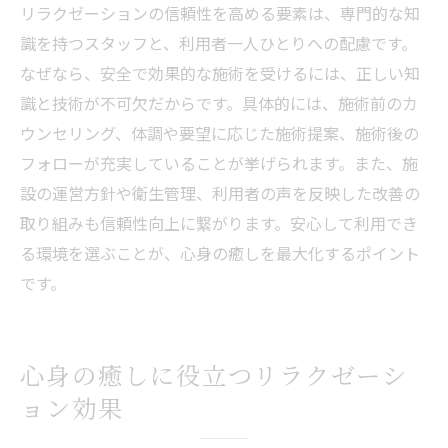
事例
リラクゼーションの信頼性を高める要素は、専門的な知
リラクゼーション利用時の注意点とは
識を持つスタッフと、利用者一人ひとりへの配慮です。
リラクゼーション利用時に知るべき注意事
なぜなら、安全で効果的な施術を受けるには、正しい知
項
識と技術が不可欠だからです。具体的には、施術前のカ
ウンセリング、体調や要望に応じた施術提案、施術後の
リラクゼーション施術前に確認すべきこと
フォローが充実していることが挙げられます。また、施
リラクゼーションサービスのリスク対策方
設の運営方針や衛生管理、利用者の声を反映した改善の
法
取り組みも信頼性向上に繋がります。安心して利用でき
リラクゼーション選択時のトラブル回避策
る環境を選ぶことが、心身の癒しを最大化するポイント
体調に合わせたリラクゼーション活用の注
です。
意点
心身の癒しに役立つリラクゼーシ
ョン効果