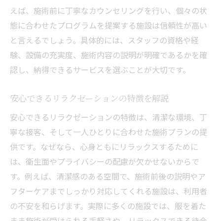
選択
えば、施術前に丁寧なカウンセリングを行い、個々の状
リラクゼーションサロン選びで重視すべき
態に合わせたプログラムを提案する施設は信頼性が高い
点
と言えるでしょう。具体的には、スタッフの資格や経
口コミと実績から見るリラクゼーションの
験、設備の充実度、施術内容の説明が明確であるかを確
信頼性
認し、納得できるサービスを選ぶことが大切です。
リラクゼーションで注意すべきリスクと対
策
安心できるリラクゼーションの特徴を解説
マッサージとリラクゼーションの違い解説
安心できるリラクゼーションの特徴は、清潔な環境、丁
リラクゼーションとマッサージの違いを徹
寧な接客、そして一人ひとりに合わせた施術プランの提
底比較
供です。なぜなら、心身ともにリラックスするために
リラクゼーション施術内容とマッサージの
は、衛生面やプライバシーの配慮が欠かせないからで
特徴
す。例えば、清潔感のある空間で、施術前後の説明やア
フターケアまでしっかり対応してくれる施設は、利用者
法的な観点から見るリラクゼーションの区
の不安を和らげます。実際に多くの施設では、服を着た
別
まま施術が受けられる手軽さや、リラックスできる待合