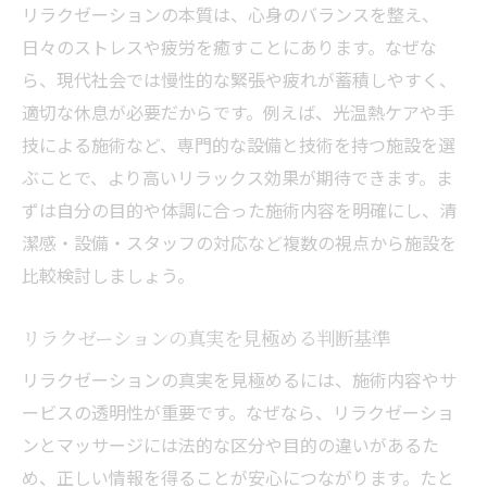
リラクゼーションが心身に与える具体的な
リラクゼーションの本質は、心身のバランスを整え、
効果
日々のストレスや疲労を癒すことにあります。なぜな
リラクゼーションの癒しがもたらす変化と
ら、現代社会では慢性的な緊張や疲れが蓄積しやすく、
は
適切な休息が必要だからです。例えば、光温熱ケアや手
リラクゼーション効果を高める生活習慣の
技による施術など、専門的な設備と技術を持つ施設を選
工夫
ぶことで、より高いリラックス効果が期待できます。ま
ストレス解消に役立つリラクゼーションの
ずは自分の目的や体調に合った施術内容を明確にし、清
実践法
潔感・設備・スタッフの対応など複数の視点から施設を
比較検討しましょう。
リラクゼーションで得られる心の安らぎと
体の回復
リラクゼーションの真実を見極める判断基準
安全なリラクゼーション選びのポイント
リラクゼーションの真実を見極めるには、施術内容やサ
リラクゼーション施術の安全性を見極める
ービスの透明性が重要です。なぜなら、リラクゼーショ
方法
ンとマッサージには法的な区分や目的の違いがあるた
資格や法的基準で安心なリラクゼーション
め、正しい情報を得ることが安心につながります。たと