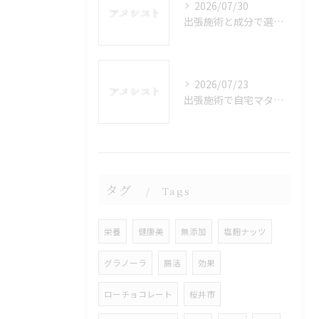
2026/07/30
出張施術と成分で選ぶ奈良県磯城郡田原本町今里で安心できるリラクゼーション活用術
2026/07/23
出張施術で自宅マタニティケアを安心して受けるメリットと選び方ガイド
タグ
Tags
栄養
健康美
無添加
塩麹ナッツ
グラノーラ
腸活
効果
ローチョコレート
桜井市