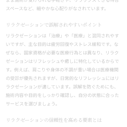
リラクゼーションが適したシーンの見分け
スペースなど、細やかな心配りがなされています。
方
リラクゼーションと医療的マッサージの選
リラクゼーションで誤解されやすいポイント
び方
リラクゼーションは「治療」や「医療」と混同されやす
リラクゼーションで得られる本当のメリット
いですが、主な目的は疲労回復やストレス緩和です。な
リラクゼーションがもたらす本質的なメリ
ぜなら、国家資格が必要な医療行為とは異なり、リラク
ット
ゼーションはリフレッシュや癒しに特化しているからで
リラクゼーションの効果を実感する瞬間と
す。例えば、肩こりや身体の不調が重い場合は医療機関
は
の受診が優先されますが、日常的なリフレッシュにはリ
心身のバランスを整えるリラクゼーション
ラクゼーションが適しています。誤解を防ぐためにも、
活用法
施術内容や目的をしっかり確認し、自分の状態に合った
リラクゼーションのメリットを最大化する
サービスを選びましょう。
コツ
リラクゼーションの信頼性を高める要素とは
日常生活に役立つリラクゼーションの活用