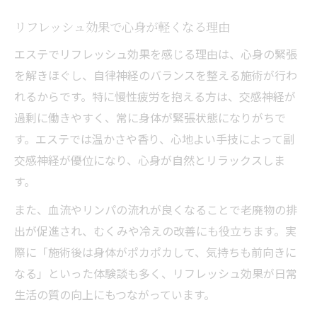
エステ通いで得られる慢性疲労対策の効果
リフレッシュ効果で心身が軽くなる理由
健康美を作るエステリフレッシュの習慣化
エステでリフレッシュ効果を感じる理由は、心身の緊張
を解きほぐし、自律神経のバランスを整える施術が行わ
れるからです。特に慢性疲労を抱える方は、交感神経が
過剰に働きやすく、常に身体が緊張状態になりがちで
す。エステでは温かさや香り、心地よい手技によって副
交感神経が優位になり、心身が自然とリラックスしま
す。
また、血流やリンパの流れが良くなることで老廃物の排
出が促進され、むくみや冷えの改善にも役立ちます。実
際に「施術後は身体がポカポカして、気持ちも前向きに
なる」といった体験談も多く、リフレッシュ効果が日常
生活の質の向上にもつながっています。