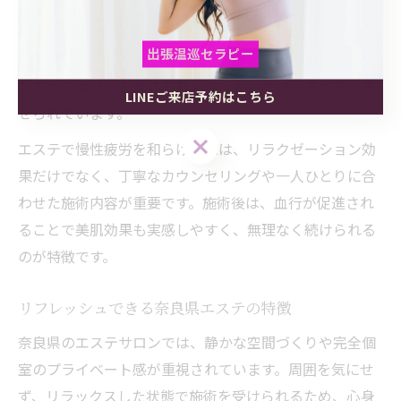
を解きほぐし、自律神経のバランスも整えやすくなりま
す。こうした施術は、慢性的な肩こりや首の疲れ、だる
出張温巡セラピー
さといった症状の緩和にもつながるため、実際に体験し
た方からは「心も身体も軽くなった」という声が多く寄
LINEご来店予約はこちら
出張温巡セラピー
出張温巡セラピー
せられています。
LINEご来店予約はこちら
LINEご来店予約はこちら
エステで慢性疲労を和らげるには、リラクゼーション効
果だけでなく、丁寧なカウンセリングや一人ひとりに合
わせた施術内容が重要です。施術後は、血行が促進され
ることで美肌効果も実感しやすく、無理なく続けられる
のが特徴です。
リフレッシュできる奈良県エステの特徴
奈良県のエステサロンでは、静かな空間づくりや完全個
室のプライベート感が重視されています。周囲を気にせ
ず、リラックスした状態で施術を受けられるため、心身