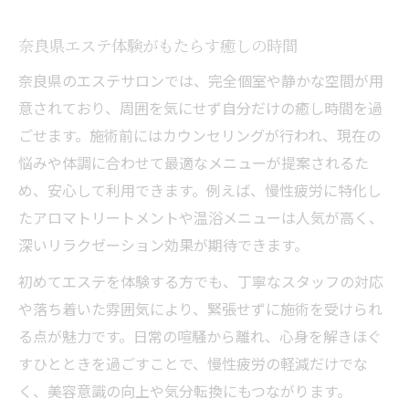
エステのリフレッシュ体験が日常を変える
奈良県エステ体験がもたらす癒しの時間
慢性疲労対策に役立つリラクゼーション法
奈良県のエステサロンでは、完全個室や静かな空間が用
疲れが取れにくいなら奈良県エステの力を
意されており、周囲を気にせず自分だけの癒し時間を過
疲れが取れない時のエステリフレッシュ術
ごせます。施術前にはカウンセリングが行われ、現在の
慢性疲労に悩む方必見の奈良県エステ対策
悩みや体調に合わせて最適なメニューが提案されるた
エステの力で心身スッキリを目指す方法
め、安心して利用できます。例えば、慢性疲労に特化し
慢性疲労改善に役立つリフレッシュ体験
たアロマトリートメントや温浴メニューは人気が高く、
深いリラクゼーション効果が期待できます。
奈良県エステの施術が疲労回復をサポート
美容と健康へ導くリフレッシュ習慣のすすめ
初めてエステを体験する方でも、丁寧なスタッフの対応
や落ち着いた雰囲気により、緊張せずに施術を受けられ
慢性疲労を防ぐリフレッシュ習慣とは何か
る点が魅力です。日常の喧騒から離れ、心身を解きほぐ
エステ活用で健康と美容を同時に叶える方
すひとときを過ごすことで、慢性疲労の軽減だけでな
法
く、美容意識の向上や気分転換にもつながります。
奈良県で始めるリフレッシュ習慣のコツ