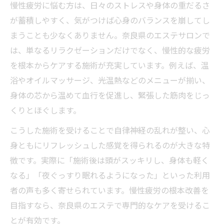
慢性疲労改善と美肌ケアの両立ポイント
慢性疲労に悩む方は、日々のストレスや身体の重だるさ
が蓄積しやすく、気がつけば心身のバランスを崩してし
エステ選びで大切なリフレッシュ要素
まうことも少なくありません。奈良県のエステサロンで
奈良県のエステで叶う憧れの美肌体験
は、単なるリラクゼーションだけでなく、慢性的な疲労
エステの優しい施術が疲労回復の鍵に
を根本からケアする施術が充実しています。例えば、温
優しいエステ施術で慢性疲労を和らげる方
浴やオイルマッサージ、光温熱などのメニューが揃い、
法
身体の芯から温めて血行を促進し、緊張した筋肉をじっ
リフレッシュできる奈良県エステの特徴
くりとほぐします。
疲労回復に効くエステの選び方とポイント
こうした施術を受けることで自律神経の乱れが整い、心
慢性疲労を癒すエステ施術の流れとは
身ともにリフレッシュした感覚を得られるのが大きな特
奈良県エステが心身の疲労に効く理由
徴です。実際に「施術後は頭がスッキリし、身体も軽く
リラクゼーションで日常に潤いを取り戻す
なる」「夜ぐっすり眠れるようになった」といった利用
慢性疲労を癒すリラクゼーションの必要性
者の声も多く寄せられています。慢性疲労の根本改善を
目指すなら、奈良県のエステで専門的なケアを受けるこ
エステで叶える日常リフレッシュのコツ
とが有効です。
奈良県おすすめのリラクゼーション施術