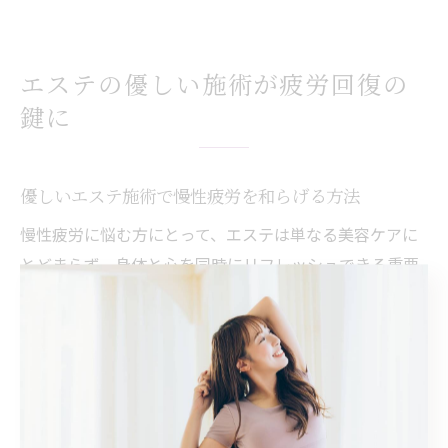
エステの優しい施術が疲労回復の
鍵に
優しいエステ施術で慢性疲労を和らげる方法
慢性疲労に悩む方にとって、エステは単なる美容ケアに
とどまらず、身体と心を同時にリフレッシュできる重要
な手段です。特に奈良県のエステサロンでは、優しいタ
ッチや温かみのある施術を重視し、日々の疲れやストレ
スを和らげることに注力しています。
例えば、温熱を利用したトリートメントや、アロマの香
りに包まれるリラクゼーションメニューは、全身の緊張