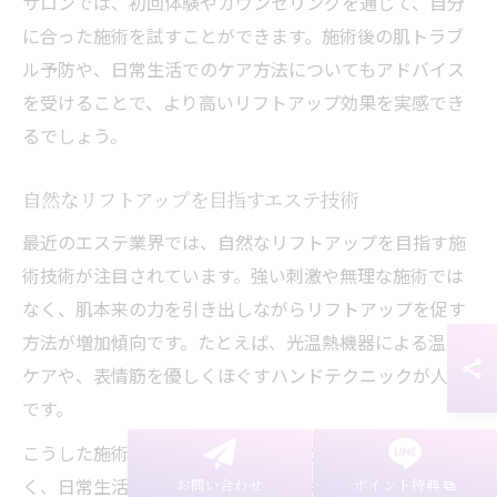
サロンでは、初回体験やカウンセリングを通じて、自分
に合った施術を試すことができます。施術後の肌トラブ
ル予防や、日常生活でのケア方法についてもアドバイス
を受けることで、より高いリフトアップ効果を実感でき
るでしょう。
自然なリフトアップを目指すエステ技術
最近のエステ業界では、自然なリフトアップを目指す施
術技術が注目されています。強い刺激や無理な施術では
なく、肌本来の力を引き出しながらリフトアップを促す
方法が増加傾向です。たとえば、光温熱機器による温活
ケアや、表情筋を優しくほぐすハンドテクニックが人気
です。
こうした施術では、肌への負担やダウンタイムが少な
く、日常生活に支障をきたしにくい点が大きなメリット
お問い合わせ
ポイント特典