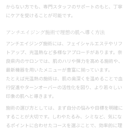
ング
からない方でも、専門スタッフのサポートのもと、丁寧
悩みを改善する新時代の施術体験とは
にケアを受けることが可能です。
エステアンチエイジングの最新施術体験談
アンチエイジング施術で理想の肌へ導く方法
施術で実感するアンチエイジングの変化
アンチエイジング施術には、フェイシャルエステやリフ
新時代エステ施術で悩みを根本から改善
トアップ、光温熱など多様なアプローチがあります。奈
最新技術で叶えるエステアンチエイジング
良県内のサロンでは、肌のハリや弾力を高める施術や、
エステ施術体験から見える効果と満足度
最新機器を用いたメニューが豊富に揃っています。
施術によるリフトアップ効果の秘密
たとえば光温熱の施術は、肌の奥深くを温めることで血
エステアンチエイジングでリフトアップ実
行促進やターンオーバーの活性化を図り、より若々しい
感
印象の肌へと導きます。
リフトアップ施術の仕組みと選び方のコツ
施術の選び方としては、まず自分の悩みや目標を明確に
エステ施術で叶えるハリのある素肌作り
することが大切です。しわやたるみ、シミなど、気にな
アンチエイジング施術のリフトアップ効果
るポイントに合わせたコースを選ぶことで、効率的に理
比較