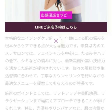
エステで始める本格的エイジング
ケア術
出張温巡セラピー
LINEご来店予約はこちら
出張温巡セラピー
出張温巡セラピー
本格エイジングケア施術の魅力とポイント
本格的なエイジングケア施術は、年齢による肌の悩みを
LINEご来店予約はこちら
LINEご来店予約はこちら
根本からケアできる点が大きな魅力です。奈良県内のエ
ステサロンでは、フェイシャルを中心に、たるみやハリ
の低下、シミなどの悩みに対し、最新設備や高い技術力
を活かした施術が提供されています。個々の肌状態や生
活習慣に合わせて、丁寧なカウンセリングを行いながら
最適なメニューを提案してもらえるのが特長です。
施術のポイントとしては、リフトアップや美肌効果、リ
ラクゼーションまで幅広くアプローチできることが挙げ
られます。特に、光温熱やリンパケアなど、肌の内側か