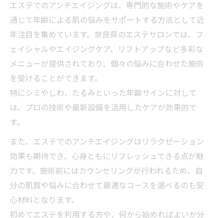
れ
エステでのアンチエイジングは、専門的な施術やケアを
初めての方にも安心なアンチエイジング施
通じて年齢による肌の悩みをサポートする方法として近
術紹介
年注目を集めています。奈良県のエステサロンでは、フ
素肌を輝かせるエステ施術の特徴と選び方
ェイシャルやエイジングケア、リフトアップなど多彩な
メニューが提供されており、個々の悩みに合わせた施術
エステで実感できるアンチエイジングの変
を受けることができます。
化
特にシミやしわ、たるみといった年齢サインに対して
自分に合った施術で素肌美を手に入れる秘
は、プロの技術や最新設備を活用したケアが効果的で
訣
す。
エステで始める本格的エイジングケア術
また、エステでのアンチエイジングはリラクゼーション
本格エイジングケア施術の魅力とポイント
効果も期待でき、心身ともにリフレッシュできる点が魅
エステで人気のアンチエイジング施術解説
力です。施術前にはカウンセリングが行われるため、自
エイジングケアを高めるエステ技術の進化
分の肌質や悩みに合わせて最適なコースを選べるのも安
アンチエイジング効果を引き出す施術選び
心材料となります。
日常ケアと両立できるエステアンチエイジ
初めてエステを利用する方や、何から始めればよいか分