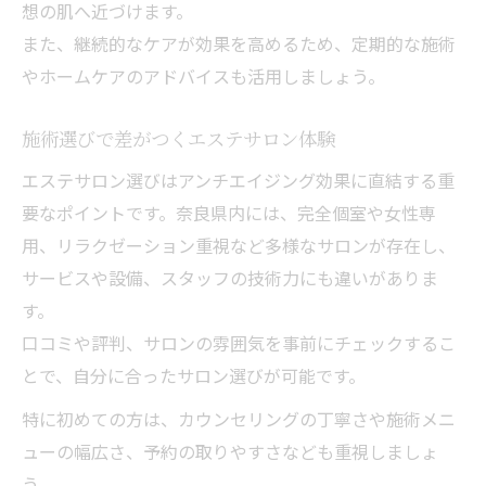
想の肌へ近づけます。
自然なリフトアップを目指すエステ技術
また、継続的なケアが効果を高めるため、定期的な施術
自分に合うアンチエイジング法の見極め方
やホームケアのアドバイスも活用しましょう。
肌質別エステアンチエイジング施術の選択
施術選びで差がつくエステサロン体験
基準
自分に最適なアンチエイジング施術を見つ
エステサロン選びはアンチエイジング効果に直結する重
ける
要なポイントです。奈良県内には、完全個室や女性専
用、リラクゼーション重視など多様なサロンが存在し、
エステカウンセリングで分かる施術の違い
サービスや設備、スタッフの技術力にも違いがありま
効果を高めるエステアンチエイジングの秘
す。
密
口コミや評判、サロンの雰囲気を事前にチェックするこ
悩みに寄り添うエステ施術の選び方ポイン
とで、自分に合ったサロン選びが可能です。
ト
特に初めての方は、カウンセリングの丁寧さや施術メニ
ューの幅広さ、予約の取りやすさなども重視しましょ
う。