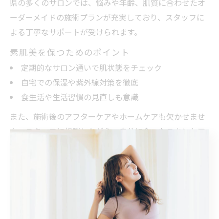
県の多くのサロンでは、悩みや年齢、肌質に合わせたオ
ーダーメイドの施術プランが充実しており、スタッフに
よる丁寧なサポートが受けられます。
素肌美を保つためのポイント
定期的なサロン通いで肌状態をチェック
自宅での保湿や紫外線対策を徹底
食生活や生活習慣の見直しも意識
また、施術後のアフターケアやホームケアも欠かせませ
ん。スタッフに相談しながら、自分に合ったスキンケア
方法を取り入れることで、エステの効果をより長く実感
できます。無理なく続けられる方法を見つけることが、
素肌美への近道です。