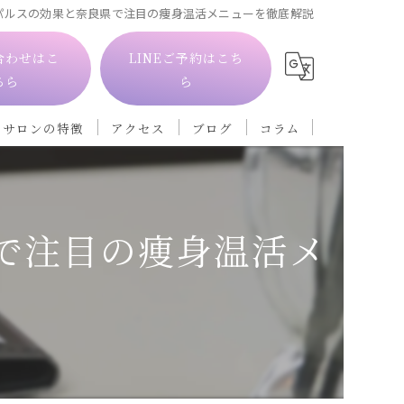
パルスの効果と奈良県で注目の痩身温活メニューを徹底解説
合わせはこ
LINEご予約はこち
ちら
ら
当サロンの特徴
アクセス
ブログ
コラム
自律神経
フェイシャル
で注目の痩身温活メ
ダイエット
冷え
肩こり