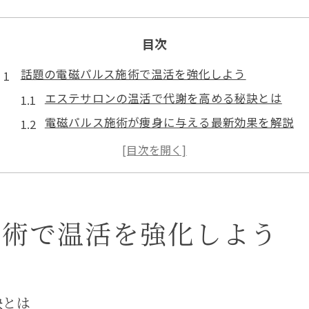
目次
話題の電磁パルス施術で温活を強化しよう
エステサロンの温活で代謝を高める秘訣とは
電磁パルス施術が痩身に与える最新効果を解説
奈良県エステサロンで注目の温活メニューとは
セルライト悩みに温活と電磁パルスの相乗効果
リラクゼーションも叶うエステサロン温活体験
エステサロン発の痩身温活メニュー解説
施術で温活を強化しよう
痩身エステと温活メニューの組み合わせ効果
エステサロンが提案する最新温活痩身技術
温活エステでセルライト対策を実現する方法
訣とは