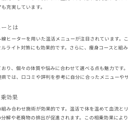
電磁パルス施術は温活でさらに実感力アップ
アも充実しています。
痩身を目指す方へ温活エステ体験の魅力
温活エステサロン体験が人気の理由を解説
ューとは
電磁パルスと温活で叶える理想のダイエット
出張温巡セラピー
出張温巡セラピー
出張温巡セラピー
外線ヒーターを用いた温活メニューが注目されています。
痩身エステで実感する温活メニューの魅力
セルライト対策にも効果的です。さらに、痩身コースと組
LINEご来店予約はこちら
LINEご来店予約はこちら
LINEご来店予約はこちら
セルライト悩みに温活エステの体験が有効
温活エステサロンでコスパ良くボディケア
ており、個々の体質や悩みに合わせて選べる点も魅力です
ボディライン引き締めに電磁パルス活用
良県では、口コミや評判を参考に自分に合ったメニューや
エステサロン温活で美しいボディライン形成
電磁パルス施術で筋肉強化と脂肪燃焼を両立
相乗効果
温活エステでメリハリあるボディを目指す方法
の組み合わせ施術が効果的です。温活で体を温めて血流と
痩身エステサロンが支持される理由と特徴
の分解や老廃物の排出が促進されます。この相乗効果によ
セルライトケアと温活で引き締め効果実感