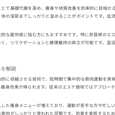
筋膜リリースと温活で感じる体質変化の実感
ことで基礎代謝を高め、痩身や体質改善を効率的に目指せ
奈良県エステサロンで始める温活ダイエット
、体の深部までしっかりと温めることがポイントです。血
電磁パルス効果を求めるなら温活が鍵
電磁パルス施術と温活エステの科学的根拠
性的な疲労感に悩む方にもおすすめです。特に奈良県のエ
エステサロン温活で基礎代謝アップの理由
多く、リラクゼーションと健康維持の両立が可能です。温
温活がサロンでの電磁パルス効果を高める仕組み
。
痩身エステの電磁パルスは温活と相性抜群
エステサロン温活で脂肪燃焼効率を最大化
果を解説
温活と相性抜群の電磁パルス施術法
動的に収縮させる技術で、短時間で集中的な筋肉運動を実
温活エステと電磁パルスの組み合わせ術
る痩身効果が得られます。従来のエステ施術ではアプロー
エステサロン温活でセルライトケアを強化
筋膜リリースと温活施術で得られる美肌効果
入した痩身メニューが増えており、運動が苦手な方や忙し
エステサロン温活メニューの選び方と注意点
は筋肉がしっかりと使われた証拠です。効果を実感するた