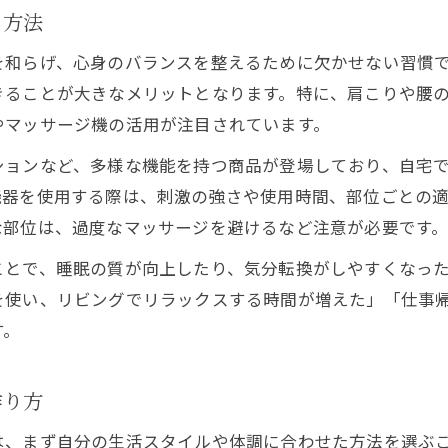
自宅でできるセルフケアの注意点と効果
る方法
マッサージチェアも使った癒しの工夫紹介
を和らげ、心身のバランスを整えるために欠かせない習慣
女性目線のリラクゼーションセルフケア実践法
きることが大きなメリットとなります。特に、肩こりや腰
マッサージ機活用で安全にリラックスする方法
やマッサージ機の活用が注目されています。
リラクゼーション機器選びの安全ポイント
ションなど、多様な機能を持つ商品が登場しており、自宅
マッサージ機の正しい使用とリラクゼーション効
機器を使用する際は、刺激の強さや使用時間、部位ごとの
小型マッサージ機で手軽にリラクゼーション
な部位は、過度なマッサージを避けるなど注意が必要です
肩甲骨はがしに最適なリラクゼーション方法
ことで、睡眠の質が向上したり、気分転換がしやすくなっ
家庭用マッサージチェアでの注意とコツ
を使い、リビングでリラックスする時間が増えた」「仕事
疲れに悩む女性のための自宅癒やし術
す。
忙しい女性向けリラクゼーション習慣の提案
リラクゼーションで仕事や育児の疲れをケア
作り方
女性人気のマッサージ機で癒し時間を確保
は、まず自分の生活スタイルや体調に合わせた方法を選ぶ