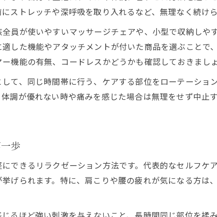
肩こりや腰の疲れを家庭でリラクゼーション解消
前にストレッチや深呼吸を取り入れるなど、無理なく続け
マッサージ機小型タイプで時短セルフケア実践
族全員が使いやすいマッサージチェアや、小型で収納しや
リラクゼーションが叶える毎日の心身リセット術
に適した機能やアタッチメントが付いた商品を選ぶことで
リラクゼーションで心身バランスを保つ方法
マー機能の有無、コードレスかどうかも確認しておきまし
出張温巡セラピー
出張温巡セラピー
出張温巡セラピー
毎日続けられる簡単なリラクゼーション習慣
として、同じ時間帯に行う、ケアする部位をローテーショ
マッサージチェア活用で日々の疲れをリセット
LINEご来店予約はこちら
LINEご来店予約はこちら
LINEご来店予約はこちら
、体調が優れない時や痛みを感じた場合は無理をせず中止
セルフケアとリラクゼーションの相乗効果
家庭で実践できる心身リフレッシュアイデア
安心して使える家庭用ケア機器の選び方
第一歩
リラクゼーション機器選びで失敗しないコツ
軽にできるリラクゼーション方法です。代表的なセルフケ
マッサージチェアと小型機器の特徴比較
が挙げられます。特に、肩こりや腰の疲れが気になる方は
女性に人気の家庭用リラクゼーション機器
安全性を重視したリラクゼーション機器の見極め
感じるほど強い刺激を与えないこと、長時間同じ部位を揉