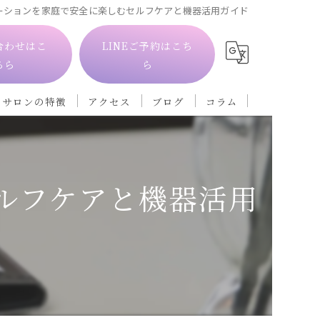
ーションを家庭で安全に楽しむセルフケアと機器活用ガイド
合わせはこ
LINEご予約はこち
ちら
ら
当サロンの特徴
アクセス
ブログ
コラム
自律神経
フェイシャル
ルフケアと機器活用
ダイエット
冷え
肩こり