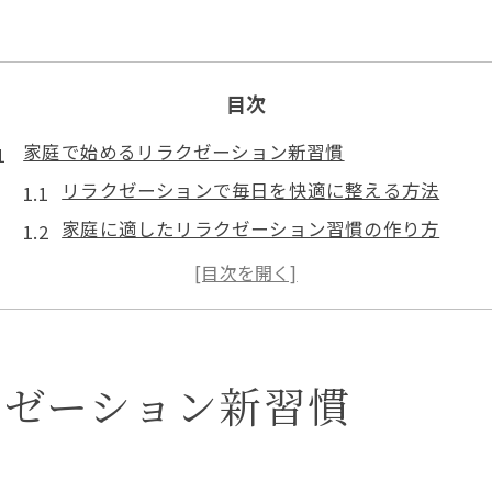
目次
家庭で始めるリラクゼーション新習慣
リラクゼーションで毎日を快適に整える方法
家庭に適したリラクゼーション習慣の作り方
セルフケアによるリラクゼーションの第一歩
マッサージ機も活用した自宅癒やしの工夫
女性に嬉しいリラクゼーションの始め方
セルフケアで実現する癒しのポイントを解説
クゼーション新習慣
リラクゼーションを高めるセルフケアの基本
肩こりに効くリラクゼーションマッサージ法