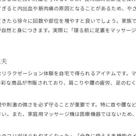
肩や腰に効くマッサージ機の選び方ポイント
すぎると内出血や筋肉痛の原因となることがあるため、や
てきたら徐々に回数や部位を増やすと良いでしょう。家族
が自然と身につきます。実際に「寝る前に足裏をマッサー
。
工夫
なリラクゼーション体験を自宅で得られるアイテムです。
多彩な商品が市販されており、肩こりや腰の疲労、足のむ
間や刺激の強さを必ず守ることが重要です。特に首や腰な
さい。また、家庭用マッサージ機は医療機器ではないため
りのコリがほぐれやすくなった」「全身に使える多機能タ