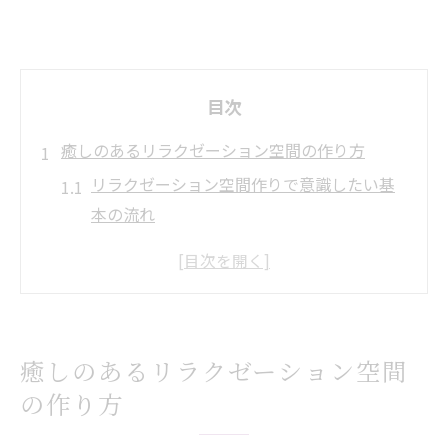
目次
癒しのあるリラクゼーション空間の作り方
リラクゼーション空間作りで意識したい基
本の流れ
リラックスできる部屋の条件とリラクゼー
ション実現法
自宅で叶える癒しのリラクゼーション環境
づくり
癒しのあるリラクゼーション空間
家具と色選びで差が出るリラクゼーション
の作り方
部屋のコツ
リラクゼーションインテリア選びのポイン