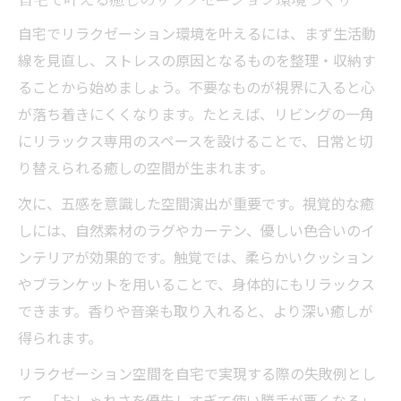
自宅で使えるリラクゼーションインテリア
自宅でリラクゼーション環境を叶えるには、まず生活動
実例集
線を見直し、ストレスの原因となるものを整理・収納す
リラックスできる部屋づくりとインテリア
ることから始めましょう。不要なものが視界に入ると心
選びの関係
が落ち着きにくくなります。たとえば、リビングの一角
にリラックス専用のスペースを設けることで、日常と切
自宅で整える癒し重視のスッキリレイアウト
り替えられる癒しの空間が生まれます。
リラクゼーション効果を高めるレイアウト
の工夫
次に、五感を意識した空間演出が重要です。視覚的な癒
癒し空間を生むリラクゼーションのレイア
しには、自然素材のラグやカーテン、優しい色合いのイ
ウト術
ンテリアが効果的です。触覚では、柔らかいクッション
やブランケットを用いることで、身体的にもリラックス
一人暮らしでもできるリラクゼーション配
できます。香りや音楽も取り入れると、より深い癒しが
置法
得られます。
快適リラクゼーション空間の整理整頓ポイ
ント
リラクゼーション空間を自宅で実現する際の失敗例とし
て、「おしゃれさを優先しすぎて使い勝手が悪くなる」