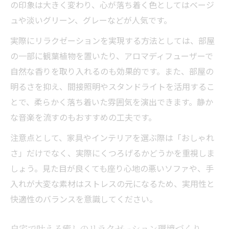
の印象は大きく変わり、心が落ち着く色としてはベージ
生活感を隠すリラクゼーション空間の工夫
ュや淡いグリーン、グレーなどが人気です。
術
実際にリラクゼーションを実現する方法としては、部屋
小物でセンスアップするリラクゼーション
の一部に観葉植物を置いたり、アロマディフューザーで
空間演出
自然な香りを取り入れるのも効果的です。また、部屋の
おしゃれと快適さを両立するリラクゼーシ
明るさを抑え、間接照明やスタンドライトを活用するこ
ョン術
とで、柔らかく落ち着いた雰囲気を演出できます。静か
リラックス空間に欠かせないインテリアの選び
な音楽を流すのもおすすめの工夫です。
方
注意点として、家具やインテリアを選ぶ際は「おしゃれ
リラクゼーションを左右するインテリア選
さ」だけでなく、実際にくつろげるかどうかを重視しま
びの基本
しょう。見た目が良くても座り心地の悪いソファや、手
癒しを感じるリラクゼーション家具のポイ
入れが大変な素材はストレスの元になるため、実用性と
ント
快適性のバランスを意識してください。
リラクゼーション空間に合うアイテムの取
り入れ方
自宅で叶える癒しのリラクゼーション環境づくり