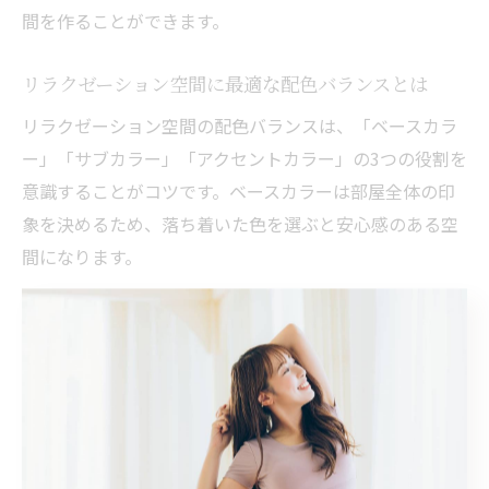
間を作ることができます。
リラクゼーション空間に最適な配色バランスとは
リラクゼーション空間の配色バランスは、「ベースカラ
ー」「サブカラー」「アクセントカラー」の3つの役割を
意識することがコツです。ベースカラーは部屋全体の印
象を決めるため、落ち着いた色を選ぶと安心感のある空
間になります。
サブカラーにはベースカラーと調和する色を選び、家具
やカーテン、ラグなどに使うと統一感が生まれます。ア
クセントカラーは小物やインテリアグッズで取り入れる
ことで、空間に個性やおしゃれさをプラスできます。
よくある失敗例として、アクセントカラーを多用しすぎ
てしまい落ち着かない空間になってしまうケースがあり