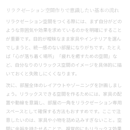
ト解説
リラクゼーション空間作りで意識したい基本の流れ
心が落ち着く部屋に変える配色と工夫
リラクゼーション空間をつくる際には、まず自分がどの
リラクゼーションを高める色選びと配色テ
ような雰囲気や効果を求めているのかを明確にすること
クニック
が重要です。目的が曖昧なまま家具やインテリアを選ん
癒しを感じるためのリラクゼーション空間
でしまうと、統一感のない部屋になりがちです。たとえ
の色使い
ば「心が落ち着く場所」「疲れを癒すための空間」な
心が落ち着く部屋作りに役立つカラーコー
ど、自分なりのリラックス空間のイメージを具体的に描
デ術
いておくと失敗しにくくなります。
リラクゼーション空間に最適な配色バラン
次に、部屋全体のレイアウトやゾーニングを計画しまし
スとは
ょう。リラックスできる空間を作るためには、家具の配
リラックスできる部屋の色選びのポイント
置や動線を意識し、部屋の一角をリラクゼーション専用
と注意点
スペースとして確保する方法もおすすめです。ここで注
失敗しがちなリラクゼーション部屋の特徴
意したいのは、家具や小物を詰め込みすぎないこと。空
間に余裕を持たせることで、視覚的にもリラックス効果
リラクゼーション空間の失敗例から学ぶ改