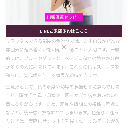
ます。配色バランスを意識することで、誰でも簡単に快
適でリラックスできる部屋を作ることができます。
出張温巡セラピー
リラックスできる部屋の色選びのポイントと注意点
LINEご来店予約はこちら
出張温巡セラピー
出張温巡セラピー
リラックスできる部屋の色選びでは、まず自分がどんな
LINEご来店予約はこちら
LINEご来店予約はこちら
雰囲気に落ち着くかを明確にすることが大切です。一般
的には、ブルーやグリーン、ベージュなどの穏やかな色
が多くの人に好まれています。これらの色はストレスを
和らげ、安心感を与える効果が期待できます。
注意点として、色の明度や彩度を意識せずに選んでしま
うと、暗すぎて重い印象や、明るすぎて落ち着かない空
間になりがちです。また、家具や照明との相性も考慮し
ないと、統一感が損なわれてしまいます。色選びに迷っ
たときは、実際にサンプルを部屋で試してみることが失