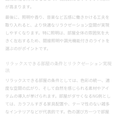
が高まります。
善策
ダサい部屋になりやすいリラクゼーション
最後に、照明や香り、音楽など五感に働きかける工夫を
の落とし穴
取り入れると、より快適なリラクゼーション空間が実現
リラックスできない部屋にありがちなNGパ
しやすくなります。特に照明は、部屋全体の雰囲気を大
ターン
きく左右するため、間接照明や調光機能付きのライトを
選ぶのがポイントです。
配色や家具で失敗するリラクゼーション部
屋の特徴
リラックスできる部屋の条件とリラクゼーション実現
リラクゼーションを妨げる部屋の共通点と
法
は
リラックスできる部屋の条件としては、色彩の統一、適
おしゃれ空間へ導くリラクゼーション環境術
度な空間の広がり、そして自然を感じられる素材やアイ
リラクゼーション重視のおしゃれ部屋作り
テムの導入が挙げられます。部屋がダサくなるNG例とし
のコツ
ては、カラフルすぎる家具配置や、テーマ性のない雑多
統一感を意識したリラクゼーションインテ
なインテリアなどが代表的です。色の選び方一つで部屋
リアの選び方