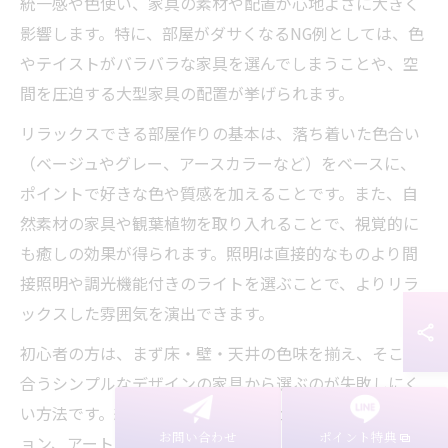
統一感や色使い、家具の素材や配置が心地よさに大きく
影響します。特に、部屋がダサくなるNG例としては、色
やテイストがバラバラな家具を選んでしまうことや、空
間を圧迫する大型家具の配置が挙げられます。
リラックスできる部屋作りの基本は、落ち着いた色合い
（ベージュやグレー、アースカラーなど）をベースに、
ポイントで好きな色や質感を加えることです。また、自
然素材の家具や観葉植物を取り入れることで、視覚的に
も癒しの効果が得られます。照明は直接的なものより間
接照明や調光機能付きのライトを選ぶことで、よりリラ
ックスした雰囲気を演出できます。
初心者の方は、まず床・壁・天井の色味を揃え、そこに
合うシンプルなデザインの家具から選ぶのが失敗しにく
い方法です。経験者は、アクセントとなるラグやクッシ
お問い合わせ
ポイント特典
ョン、アートなどで個性を加えると、よりおしゃれなリ