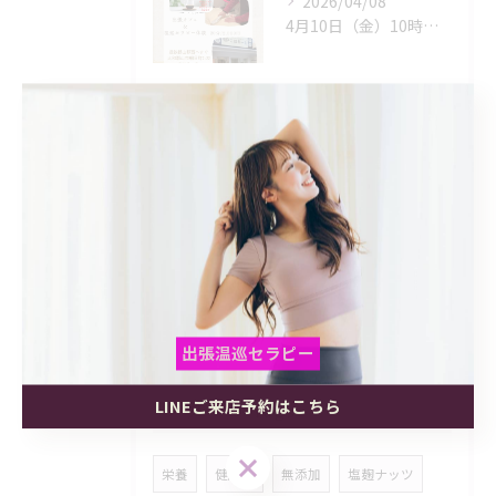
2026/04/08
4月10日（金）10時〜17時※最終受付 16:30まで
2026/03/05
🌿大人女性のための癒しマルシェ🌿
2025/12/15
出張温巡セラピー
LINEご来店予約はこちら
タグ
出張温巡セラピー
出張温巡セラピー
Tags
LINEご来店予約はこちら
LINEご来店予約はこちら
栄養
健康美
無添加
塩麹ナッツ