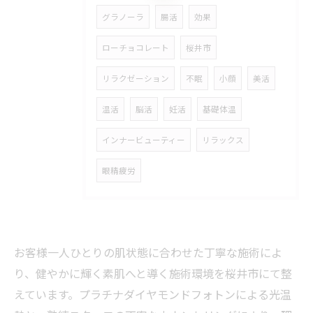
グラノーラ
腸活
効果
ローチョコレート
桜井市
リラクゼーション
不眠
小顔
美活
温活
脳活
妊活
基礎体温
インナービューティー
リラックス
眼精疲労
お客様一人ひとりの肌状態に合わせた丁寧な施術によ
り、健やかに輝く素肌へと導く施術環境を桜井市にて整
えています。プラチナダイヤモンドフォトンによる光温