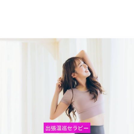
出張温巡セラピー
キーetc🍪