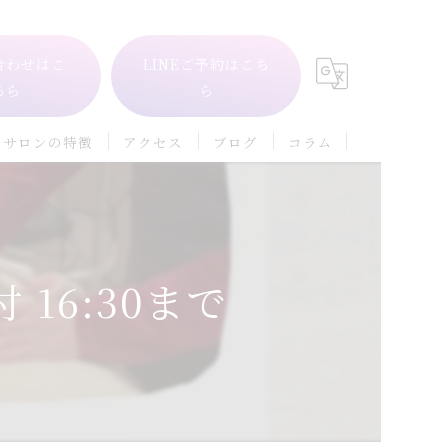
合わせはこ
LINEご予約はこち
ちら
ら
当サロンの特徴
アクセス
ブログ
コラム
自律神経
フェイシャル
 16:30まで
ダイエット
冷え
肩こり